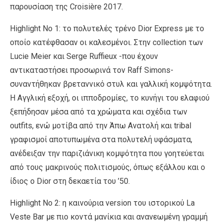
παρουσίαση της Croisière 2017.
Highlight Νο 1: το πολυτελές τρένο Dior Express με το
οποίο κατέφθασαν οι καλεσμένοι. Στην collection των
Lucie Meier και Serge Ruffieux -που έχουν
αντικαταστήσει προσωρινά τον Raff Simons-
συναντήθηκαν βρεταννικό στυλ και γαλλική κομψότητα.
Η Αγγλική εξοχή, οι ιπποδρομίες, το κυνήγι του ελαφιού
ξεπήδησαν μέσα από τα χρώματα και σχέδια των
outfits, ενώ μοτίβα από την Άπω Ανατολή και tribal
γραφισμοί αποτυπωμένα στα πολυτελή υφάσματα,
ανέδειξαν την παριζιάνικη κομψότητα που γοητεύεται
από τους μακρινούς πολιτισμούς, όπως εξάλλου και ο
ίδιος ο Dior στη δεκαετία του ’50.
Ηighlight No 2: η καινούρια version του ιστορικού La
Veste Bar με πιο κοντά μανίκια και ανανεωμένη γραμμή