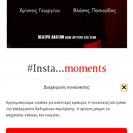
#Insta...
moments
Διαχείριση συναίνεσης
Χρησιμοποιούμε cookies για καλύτερη εμπειρία. Η συναίνεση επιτρέπει
την επεξεργασία δεδομένων περιήγησης. Η άρνηση μπορεί να
Πολυτέλεια δεν είναι το αντίθετο της ανέχειας, είναι το αντίθετο της
επηρεάσει κάποιες λειτουργίες.
χυδαιότητας
- Coco Chanel -