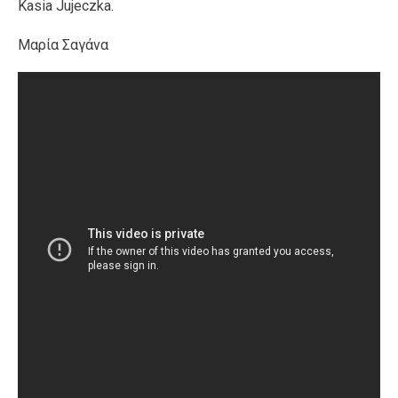
Kasia Jujeczka.
Μαρία Σαγάνα