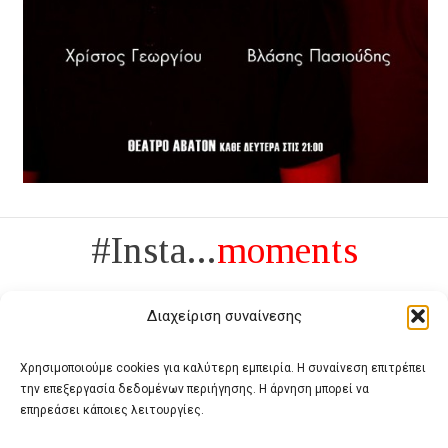
#Insta...
moments
Διαχείριση συναίνεσης
Χρησιμοποιούμε cookies για καλύτερη εμπειρία. Η συναίνεση επιτρέπει
την επεξεργασία δεδομένων περιήγησης. Η άρνηση μπορεί να
Πολυτέλεια δεν είναι το αντίθετο της ανέχειας, είναι το αντίθετο της
επηρεάσει κάποιες λειτουργίες.
χυδαιότητας
- Coco Chanel -