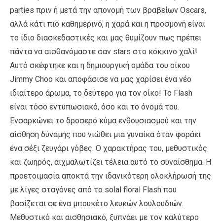
parties πριν ή μετά την απονομή των βραβείων Oscars,
αλλά κάτι πιο καθημερινό, η χαρά και η προσμονή είναι
το ίδιο διασκεδαστικές και μας θυμίζουν πως πρέπει
πάντα να αισθανόμαστε σαν stars στο κόκκινο χαλί!
Αυτό σκέφτηκε και η δημιουργική ομάδα του οίκου
Jimmy Choo και αποφάσισε να μας χαρίσει ένα νέο
ιδιαίτερο άρωμα, το δεύτερο για τον οίκο! Το Flash
είναι τόσο εντυπωσιακό, όσο και το όνομά του.
Ενσαρκώνει το δροσερό κύμα ενθουσιασμού και την
αίσθηση δύναμης που νιώθει μια γυναίκα όταν φοράει
ένα σέξι ζευγάρι γόβες. Ο χαρακτήρας του, μεθυστικός
και ζωηρός, αιχμαλωτίζει τέλεια αυτό το συναίσθημα. Η
προετοιμασία αποκτά την ιδανικότερη ολοκλήρωσή της
με λίγες σταγόνες από το solal floral Flash που
βασίζεται σε ένα μπουκέτο λευκών λουλουδιών.
Μεθυστικό και αισθησιακό, ξυπνάει με τον καλύτερο