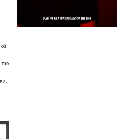
ικά
 πιο
και