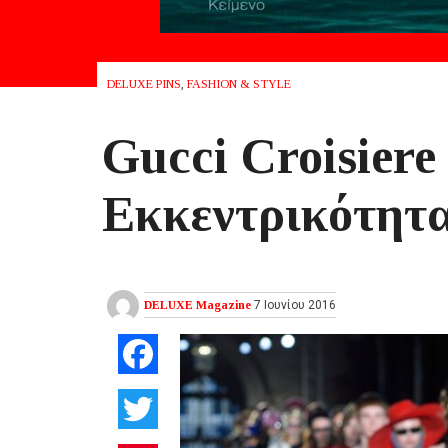
DELUXE PINS
,
FASHION & STYLE
Gucci Croisiere
Εκκεντρικότητ
DELUXE Magazine
7 Ιουνίου 2016
Facebook
Twitter