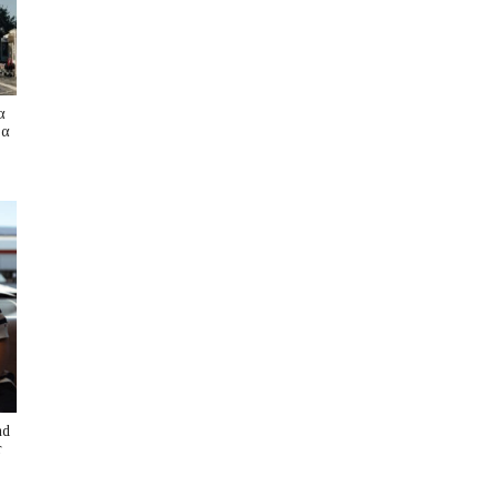
α
ρα
nd
r