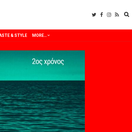
ASTE & STYLE
MORE…