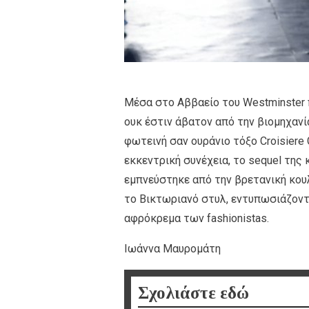
Μέσα στο Αββαείο του Westminster 
ουκ έστιν άβατον από την βιομηχανί
φωτεινή σαν ουράνιο τόξο Croisiere 
εκκεντρική συνέχεια, το sequel της κ
εμπνεύστηκε από την βρετανική κουλτ
το Bικτωριανό στυλ, εντυπωσιάζοντ
αφρόκρεμα των fashionistas.
Ιωάννα Μαυρομάτη
Σχολιάστε εδώ