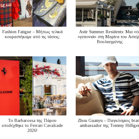
Fashion Fatigue – Μήπως τελικά
Astir Summer Residents: Μια νέ
κουραστήκαμε από τις τάσεις;
«γειτονιά» στη Μαρίνα του Αστέ
Βουλιαγμένης
Το Barbarossa της Πάρου
Zhou Guanyu – Παγκόσμιος bra
υποδέχθηκε το Ferrari Cavalcade
ambassador της Tommy Hilfige
2026!