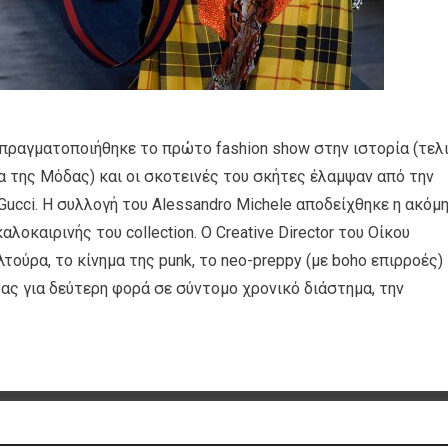
πραγματοποιήθηκε το πρώτο fashion show στην ιστορία (τελ
α της Μόδας) και οι σκοτεινές του σκήτες έλαμψαν από την
Gucci. Η συλλογή του Αlessandro Michele αποδείχθηκε η ακόμη
αλοκαιρινής του collection. Ο Creative Director του Οίκου
ούρα, το κίνημα της punk, το neo-preppy (με boho επιρροές) 
ας για δεύτερη φορά σε σύντομο χρονικό διάστημα, την