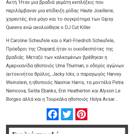
Ακτή. Ήταν μια βραδιά γεμάτη εκπλήξεις που
περιλάμβαναν μια επίδειξη μόδας Haute Joaillerie,
χορευτές, ένα μάγο και το συγκρότημα των Gipsy
Queens ενώ ακολούθησε ο DJ Cut Killer.
Η Caroline Scheufele και ο Karl-Friedrich Scheufele,
Πρόεδροι της Chopard, ήταν οι οικοδεσπότες της
βραδιάς. Μεταξύ των καλεσμένων βρέθηκαν η
Αμερικανίδα ηθοποιός Uma Thurman, o οδηγός αγώνων
αυτοκινήτου θρύλος, Jacky Ickx, ο παραγωγός Harvey
Weinstein, η ηθοποιός Naomie Harris, τα μοντέλα Petra
Nemcova, Selita Ebanks, Erin Heatherton και Alyson Le
Borges αλλά και η Τουρκάλα ηθοποιός Hülya Avsar…
Facebook
Twitter
Pinterest