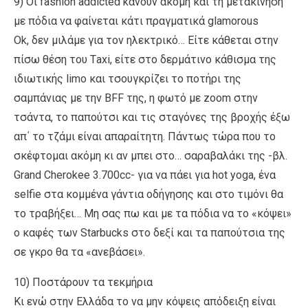
9) Οι fashion addicted kάνουν ακόμη και τη μετακίνηση
με πόδια να φαίνεται κάτι πραγματικά glamorous
Οk, δεν μιλάμε για τον ηλεκτρικό… Είτε κάθεται στην
πίσω θέση του Τaxi, είτε στο δερμάτινο κάθισμα της
ιδιωτικής limo και τσουγκρίζει το ποτήρι της
σαμπάνιας με την BFF της, η φωτό με zoom στην
τσάντα, το παπούτσι και τις σταγόνες της βροχής έξω
απ΄ το τζάμι είναι απαραίτητη. Πάντως τώρα που το
σκέφτομαι ακόμη κι αν μπει στο… σαραβαλάκι της -βλ.
Grand Cherokee 3.700cc- για να πάει για hot yoga, ένα
selfie στα κομμένα γάντια οδήγησης και στο τιμόνι θα
το τραβήξει… Μη σας πω και με τα πόδια να το «κόψει»
ο καφές των Starbucks στο δεξί και τα παπούτσια της
σε γκρο θα τα «ανεβάσει».
10) Ποστάρουν τα τεκμήρια
Κι ενώ στην Ελλάδα το να μην κόψεις απόδειξη είναι