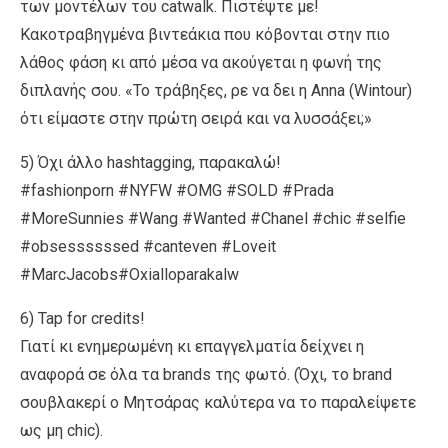
των μοντέλων του catwalk. Πιστέψτε με!
Κακοτραβηγμένα βιντεάκια που κόβονται στην πιο
λάθος φάση κι από μέσα να ακούγεται η φωνή της
διπλανής σου. «Το τράβηξες, ρε να δει η Anna (Wintour)
ότι είμαστε στην πρώτη σειρά και να λυσσάξει;»
5) Όχι άλλο hashtagging, παρακαλώ!
#fashionporn #NYFW #OMG #SOLD #Prada
#MoreSunnies #Wang #Wanted #Chanel #chic #selfie
#obsessssssed #canteven #Loveit
#MarcJacobs#Oxialloparakalw
6) Tap for credits!
Γιατί κι ενημερωμένη κι επαγγελματία δείχνει η
αναφορά σε όλα τα brands της φωτό. (Όχι, το brand
σουβλακερί ο Μητσάρας καλύτερα να το παραλείψετε
ως μη chic).