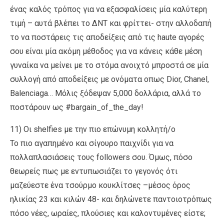
ένας καλός τρόπος για να εξασφαλίσεις μία καλύτερη
τιμή – αυτά βλέπει το ΔΝΤ και φρίττει- στην αλλοδαπή
το να ποστάρεις τις αποδείξεις από τις haute αγορές
σου είναι μία ακόμη μέθοδος για να κάνεις κάθε μέση
γυναίκα να μείνει με το στόμα ανοιχτό μπροστά σε μία
συλλογή από αποδείξεις με ονόματα οπως Dior, Chanel,
Balenciaga… Mόλις ξόδεψαν 5,000 δολλάρια, αλλά το
ποστάρουν ως #bargain_of_the_day!
11) Οι shelfies με την πιο επώνυμη κολλητή/ο
Το πιο αγαπημένο και σίγουρο παιχνίδι για να
πολλαπλασιάσεις τους followers σου. Όμως, πόσο
θεωρείς πως με εντυπωσιάζει το γεγονός ότι
μαζεύεστε ένα τσούρμο κουκλίτσες –μέσος όρος
ηλικίας 23 και κιλών 48- και δηλώνετε παντοιοτρόπως
πόσο νέες, ωραίες, πλούσιες και καλοντυμένες είστε;