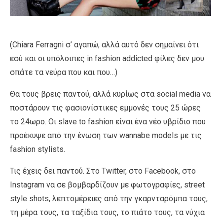
(Chiara Ferragni σ’ αγαπώ, αλλά αυτό δεν σημαίνει ότι
εσύ και οι υπόλοιπες in fashion addicted φίλες δεν μου
σπάτε τα νεύρα που και που…)
Θα τους βρεις παντού, αλλά κυρίως στα social media να
ποστάρουν τις φασιονίστικες εμμονές τους 25 ώρες
το 24ωρο. Οι slave tο fashion είναι ένα νέο υβρίδιο που
προέκυψε από την ένωση των wannabe models με τις
fashion stylists.
Τις έχεις δει παντού. Στο Twitter, στο Facebook, στο
Instagram να σε βομβαρδίζουν με φωτογραφίες, street
style shots, λεπτομέρειες από την γκαρνταρόμπα τους,
τη μέρα τους, τα ταξίδια τους, το πιάτο τους, τα νύχια