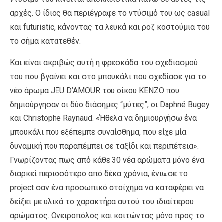
αρχές. Ο ίδιος θα περιέγραφε το ντύσιμό του ως casual
και futuristic, κάνοντας τα λευκά και ροζ κοστούμια του
το σήμα κατατεθέν.
Και είναι ακριβώς αυτή η φρεσκάδα του σχεδιασμού
του που βγαίνει και στο μπουκάλι που σχεδίασε για το
νέο άρωμα JEU D’AMOUR του οίκου KENZO που
δημιούργησαν οι δύο διάσημες “μύτες”, οι Daphné Bugey
και Christophe Raynaud. «Ήθελα να δημιουργήσω ένα
μπουκάλι που εξέπεμπε συναίσθημα, που είχε μία
δυναμική που παραπέμπει σε ταξίδι και περιπέτεια».
Γνωρίζοντας πως από κάθε 30 νέα αρώματα μόνο ένα
διαρκεί περισσότερο από δέκα χρόνια, ένιωσε το
project σαν ένα προσωπικό στοίχημα να καταφέρει να
δείξει με υλικά το χαρακτήρα αυτού του ιδιαίτερου
αρώματος. Ονειροπόλος και κοιτώντας μόνο προς το