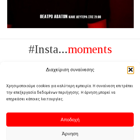
#Insta...
moments
Διαχείριση συναίνεσης
Χρησιμοποιούμε cookies για καλύτερη εμπειρία. Η συναίνεση επιτρέπει
την επεξεργασία δεδομένων περιήγησης. Η άρνηση μπορεί να
Πολυτέλεια δεν είναι το αντίθετο της ανέχειας, είναι το αντίθετο της
επηρεάσει κάποιες λειτουργίες.
χυδαιότητας
- Coco Chanel -
Αποδοχή
Άρνηση