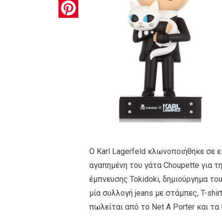
Pinterest
O Karl Lagerfeld κλωνοποιήθηκε σε ε
αγαπημένη του γάτα Choupette για τ
έμπνευσης Τοkidoki, δημιούργημα του
μία συλλογή jeans με στάμπες, T-shirt
πωλείται από το Net A Porter και τα