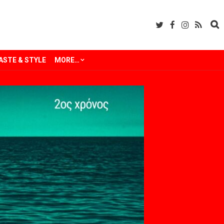
ASTE & STYLE
MORE…