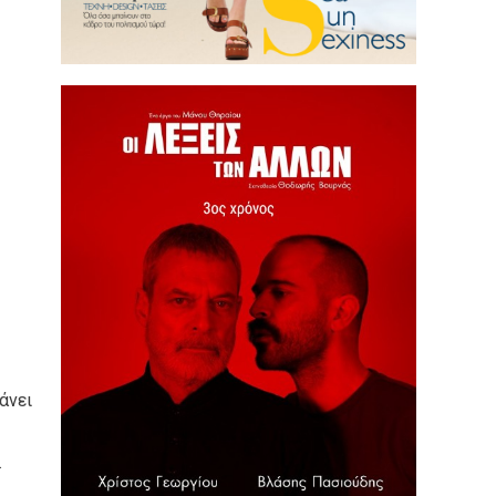
άνει
.