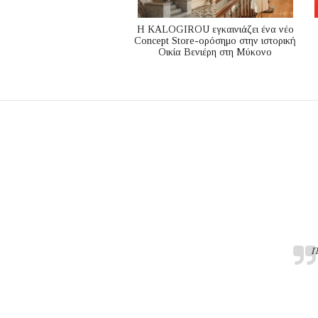
Η KALOGIROU εγκαινιάζει ένα νέο
Concept Store-ορόσημο στην ιστορική
Οικία Βενιέρη στη Μύκονο
Π