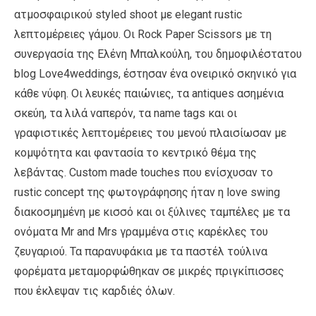
ατμοσφαιρικού styled shoot με elegant rustic
λεπτομέρειες γάμου. Οι Rock Paper Scissors με τη
συνεργασία της Ελένη Μπαλκούλη, του δημοφιλέστατου
blog Love4weddings, έστησαν ένα ονειρικό σκηνικό για
κάθε νύφη. Οι λευκές παιώνιες, τα antiques ασημένια
σκεύη, τα λιλά ναπερόν, τα name tags και οι
γραφιστικές λεπτομέρειες του μενού πλαισίωσαν με
κομψότητα και φαντασία το κεντρικό θέμα της
λεβάντας. Custom made touches που ενίσχυσαν το
rustic concept της φωτογράφησης ήταν η love swing
διακοσμημένη με κισσό και οι ξύλινες ταμπέλες με τα
ονόματα Μr and Mrs γραμμένα στις καρέκλες του
ζευγαριού. Τα παρανυφάκια με τα παστέλ τούλινα
φορέματα μεταμορφώθηκαν σε μικρές πριγκίπισσες
που έκλεψαν τις καρδιές όλων.