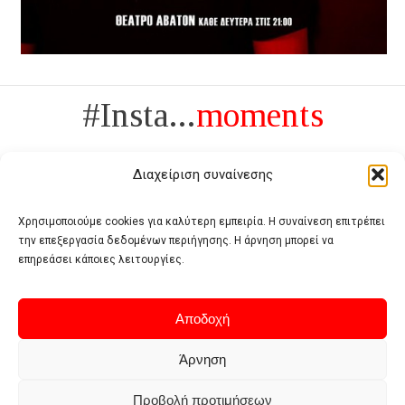
#Insta...
moments
Διαχείριση συναίνεσης
Χρησιμοποιούμε cookies για καλύτερη εμπειρία. Η συναίνεση επιτρέπει
την επεξεργασία δεδομένων περιήγησης. Η άρνηση μπορεί να
Πολυτέλεια δεν είναι το αντίθετο της ανέχειας, είναι το αντίθετο της
επηρεάσει κάποιες λειτουργίες.
χυδαιότητας
- Coco Chanel -
Αποδοχή
Άρνηση
Προβολή προτιμήσεων
Home
Terms of use
Privacy policy
Cookie policy
Contact