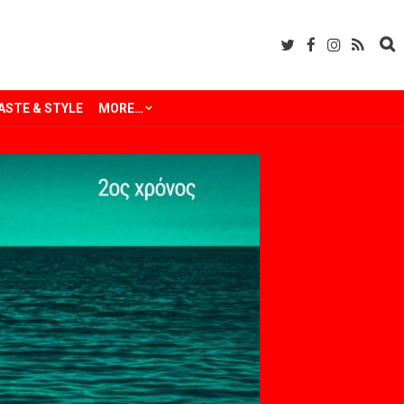
ASTE & STYLE
MORE…