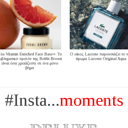
έα Vitamin Enriched Face Base+: Το
Ο οίκος Lacoste παρουσιάζει το 
μβληματικό προϊόν της Bobbi Brown
άρωμα Lacoste Original Aqua
είναι όσα χρειάζεστε σε ένα μόνο
βήμα
#Insta...
moments