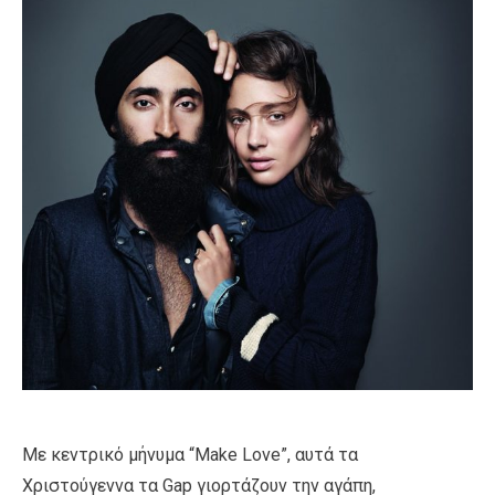
Με κεντρικό μήνυμα “Make Love”, αυτά τα
Χριστούγεννα τα Gap γιορτάζουν την αγάπη,