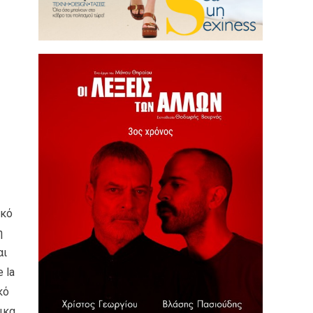
ικό
η
αι
 la
κό
ικα,