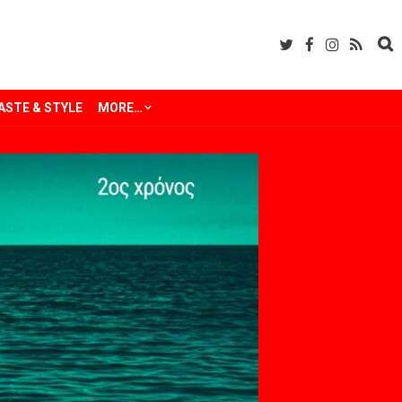
ASTE & STYLE
MORE…