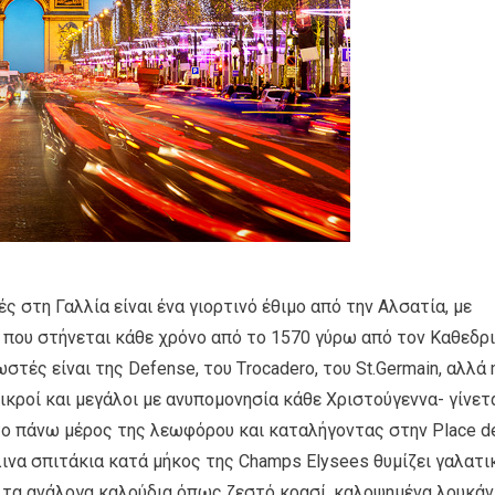
ές στη Γαλλία είναι ένα γιορτινό έθιμο από την Αλσατία, με
 που στήνεται κάθε χρόνο από το 1570 γύρω από τον Καθεδρ
στές είναι της Defense, του Τrocadero, του St.Germain, αλλά 
ικροί και μεγάλοι με ανυπομονησία κάθε Χριστούγεννα- γίνετ
το πάνω μέρος της λεωφόρου και καταλήγοντας στην Place de
ύλινα σπιτάκια κατά μήκος της Champs Elysees θυμίζει γαλατι
 τα ανάλογα καλούδια όπως ζεστό κρασί, καλοψημένα λουκάν