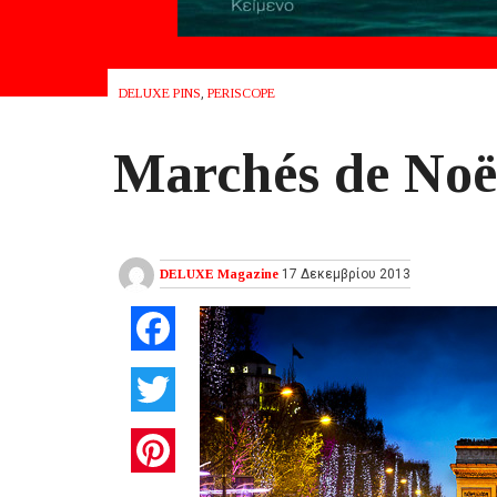
DELUXE PINS
,
PERISCOPE
Marchés de Noë
DELUXE Magazine
17 Δεκεμβρίου 2013
Facebook
Twitter
Pinterest