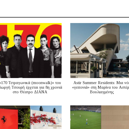
«170 Τετραγωνικά (moonwalk)» του
Astir Summer Residents: Μια νέ
ιωργή Τσουρή έρχεται για 8η χρονιά
«γειτονιά» στη Μαρίνα του Αστέ
στο Θέατρο ΔΙΑΝΑ
Βουλιαγμένης