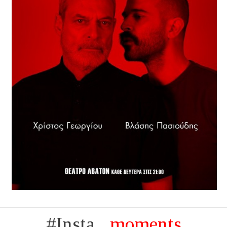
#Insta...
moments