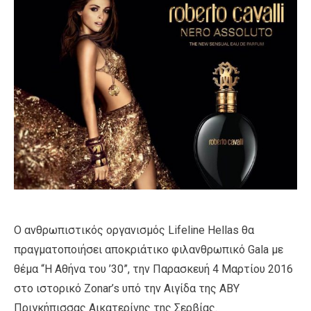
Ο ανθρωπιστικός οργανισμός Lifeline Hellas θα
πραγματοποιήσει αποκριάτικο φιλανθρωπικό Gala με
θέμα “Η Αθήνα του ’30”, την Παρασκευή 4 Μαρτίου 2016
στο ιστορικό Zonar’s υπό την Αιγίδα της ΑΒΥ
Πριγκήπισσας Αικατερίνης της Σερβίας.