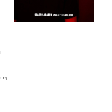
Η
λυτη