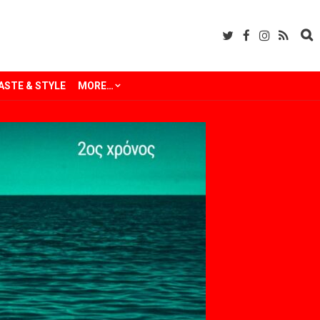
ASTE & STYLE
MORE…