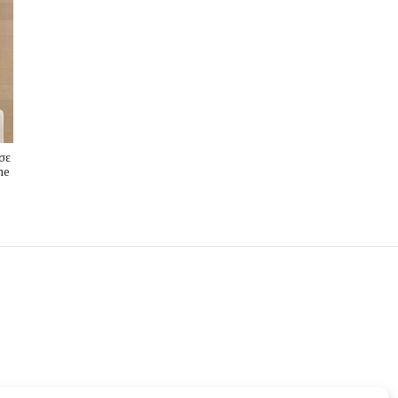
σε
me
s