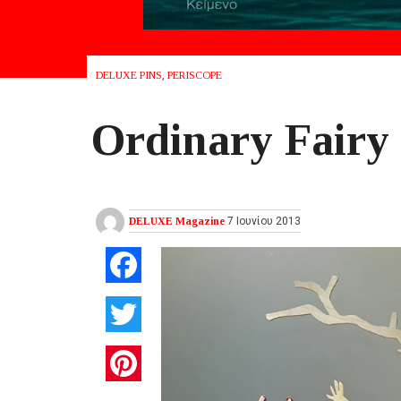
DELUXE PINS
,
PERISCOPE
Ordinary Fairy 
DELUXE Magazine
7 Ιουνίου 2013
Facebook
Twitter
Pinterest