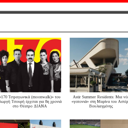
«170 Τετραγωνικά (moonwalk)» του
Astir Summer Residents: Μια νέ
ιωργή Τσουρή έρχεται για 8η χρονιά
«γειτονιά» στη Μαρίνα του Αστέ
στο Θέατρο ΔΙΑΝΑ
Βουλιαγμένης