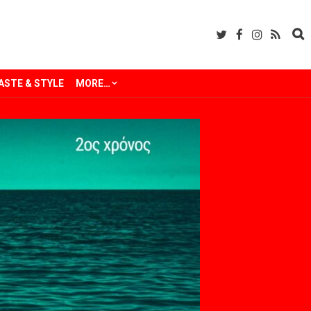
ASTE & STYLE
MORE…