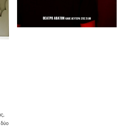
ς,
 δύο