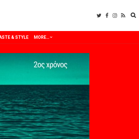
ASTE & STYLE
MORE…