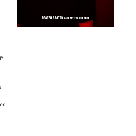
ην
ι
υ
ves
ν