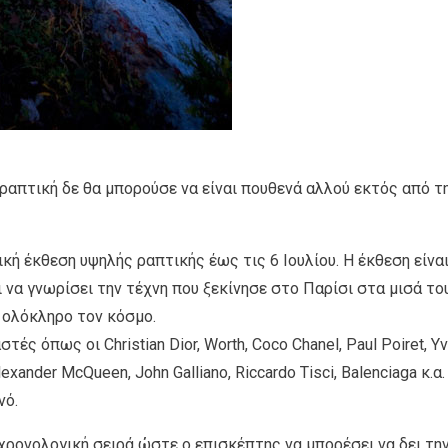
ραπτική δε θα μπορούσε να είναι πουθενά αλλού εκτός από τ
δική έκθεση υψηλής ραπτικής έως τις 6 Ιουλίου. Η έκθεση είνα
 να γνωρίσει την τέχνη που ξεκίνησε στο Παρίσι στα μισά το
 ολόκληρο τον κόσμο.
ς όπως οι Christian Dior, Worth, Coco Chanel, Paul Poiret, Y
lexander McQueen, John Galliano, Riccardo Tisci, Balenciaga κ.α.
νό.
χρονολογική σειρά ώστε ο επισκέπτης να μπορέσει να δει τη