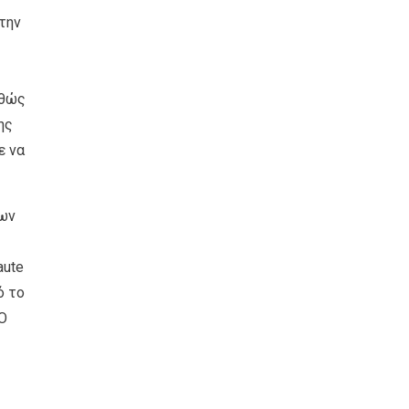
την
αθώς
ης
ε να
των
aute
ό το
 Ο