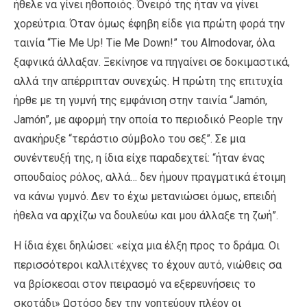
ήθελε να γίνει ηθοποιός. Όνειρό της ήταν να γίνει
χορεύτρια. Όταν όμως έφηβη είδε για πρώτη φορά την
ταινία “Tie Me Up! Tie Me Down!” του Almodovar, όλα
ξαφνικά άλλαξαν. Ξεκίνησε να πηγαίνει σε δοκιμαστικά,
αλλά την απέρριπταν συνεχώς. Η πρώτη της επιτυχία
ήρθε με τη γυμνή της εμφάνιση στην ταινία “Jamón,
Jamón”, με αφορμή την οποία το περιοδικό People την
ανακήρυξε “τεράστιο σύμβολο του σεξ”. Σε μια
συνέντευξή της, η ίδια είχε παραδεχτεί: “ήταν ένας
σπουδαίος ρόλος, αλλά… δεν ήμουν πραγματικά έτοιμη
να κάνω γυμνό. Δεν το έχω μετανιώσει όμως, επειδή
ήθελα να αρχίζω να δουλεύω και μου άλλαξε τη ζωή”.
Η ίδια έχει δηλώσει: «είχα μια έλξη προς το δράμα. Οι
περισσότεροι καλλιτέχνες το έχουν αυτό, νιώθεις σα
να βρίσκεσαι στον πειρασμό να εξερευνήσεις το
σκοτάδι» Ωστόσο δεν την γοητεύουν πλέον οι