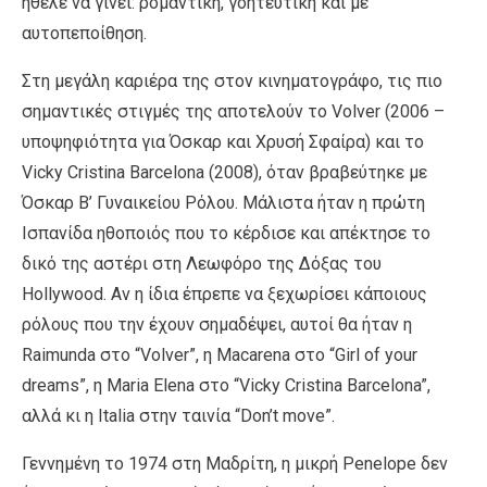
ήθελε να γίνει: ρομαντική, γοητευτική και με
αυτοπεποίθηση.
Στη μεγάλη καριέρα της στον κινηματογράφο, τις πιο
σημαντικές στιγμές της αποτελούν το Volver (2006 –
υποψηφιότητα για Όσκαρ και Χρυσή Σφαίρα) και το
Vicky Cristina Barcelona (2008), όταν βραβεύτηκε με
Όσκαρ B’ Γυναικείου Ρόλου. Μάλιστα ήταν η πρώτη
Ισπανίδα ηθοποιός που το κέρδισε και απέκτησε το
δικό της αστέρι στη Λεωφόρο της Δόξας του
Hollywood. Αν η ίδια έπρεπε να ξεχωρίσει κάποιους
ρόλους που την έχουν σημαδέψει, αυτοί θα ήταν η
Raimunda στο “Volver”, η Macarena στο “Girl of your
dreams”, η Maria Elena στο “Vicky Cristina Barcelona”,
αλλά κι η Italia στην ταινία “Don’t move”.
Γεννημένη το 1974 στη Μαδρίτη, η μικρή Penelope δεν