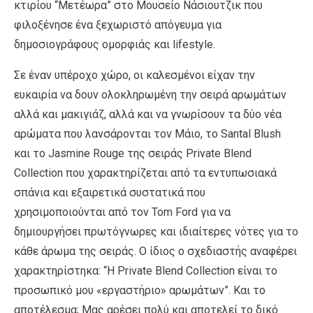
κτιρίου “Μετέωρα” στο Μουσείο Νάσιουτζικ που
φιλοξένησε ένα ξεχωριστό απόγευμα για
δημοσιογράφους ομορφιάς και lifestyle.
Σε έναν υπέροχο χώρο, οι καλεσμένοι είχαν την
ευκαιρία να δουν ολοκληρωμένη την σειρά αρωμάτων
αλλά και μακιγιάζ, αλλά και να γνωρίσουν τα δύο νέα
αρώματα που λανσάρονται τον Μάιο, το Santal Blush
και το Jasmine Rouge της σειράς Private Blend
Collection που χαρακτηρίζεται από τα εντυπωσιακά
σπάνια και εξαιρετικά συστατικά που
χρησιμοποιούνται από τον Tom Ford για να
δημιουργήσει πρωτόγνωρες και ιδιαίτερες νότες για το
κάθε άρωμα της σειράς. Ο ίδιος ο σχεδιαστής αναφέρει
χαρακτηρίστηκα: “Η Private Blend Collection είναι το
προσωπικό μου «εργαστήριο» αρωμάτων”. Και το
αποτέλεσμα; Μας αρέσει πολύ και αποτελεί το δικό