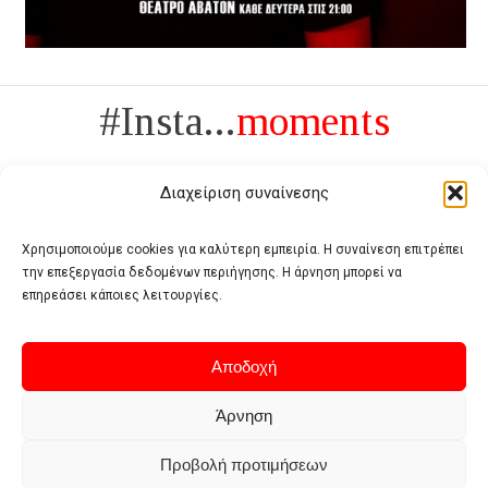
#Insta...
moments
Διαχείριση συναίνεσης
Χρησιμοποιούμε cookies για καλύτερη εμπειρία. Η συναίνεση επιτρέπει
την επεξεργασία δεδομένων περιήγησης. Η άρνηση μπορεί να
Πολυτέλεια δεν είναι το αντίθετο της ανέχειας, είναι το αντίθετο της
επηρεάσει κάποιες λειτουργίες.
χυδαιότητας
- Coco Chanel -
Αποδοχή
Άρνηση
Προβολή προτιμήσεων
Home
Terms of use
Privacy policy
Cookie policy
Contact