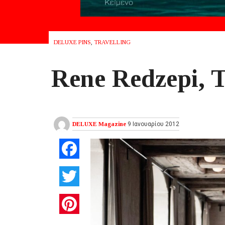
DELUXE PINS
,
TRAVELLING
Rene Redzepi, T
DELUXE Magazine
9 Ιανουαρίου 2012
Facebook
Twitter
Pinterest