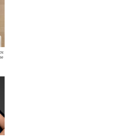
σε
me
s