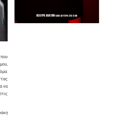
 που
μου,
όμα.
ντας
α να
στις
ράκη