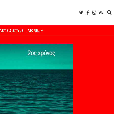
ASTE & STYLE
MORE…