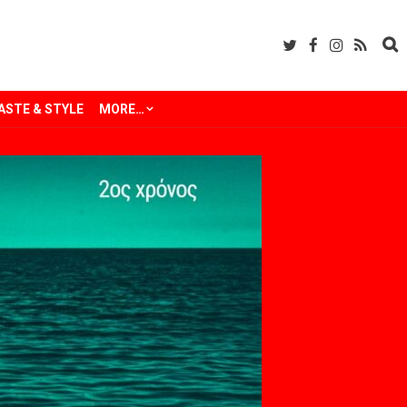
ASTE & STYLE
MORE…