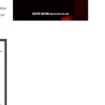
θούν
του