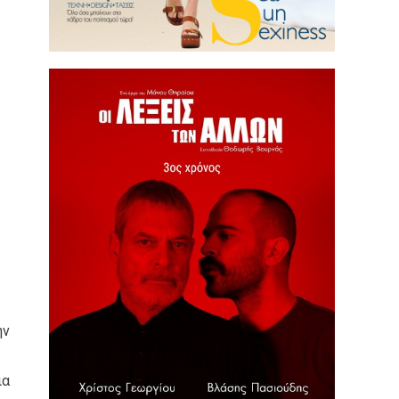
ην
ια