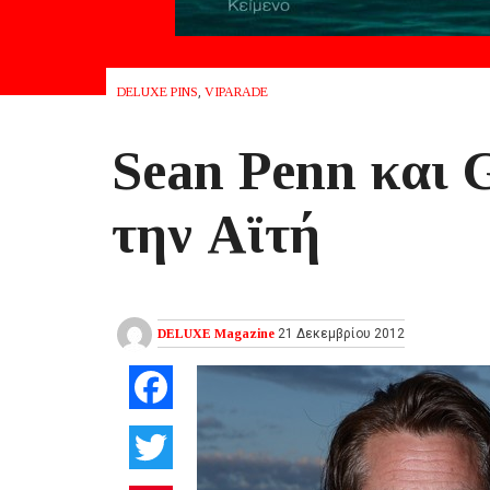
DELUXE PINS
,
VIPARADE
Sean Penn και 
την Αϊτή
DELUXE Magazine
21 Δεκεμβρίου 2012
Facebook
Twitter