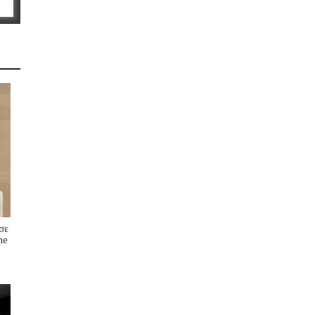
σε
me
s