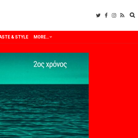
ASTE & STYLE
MORE…