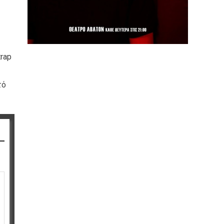
trap
τό