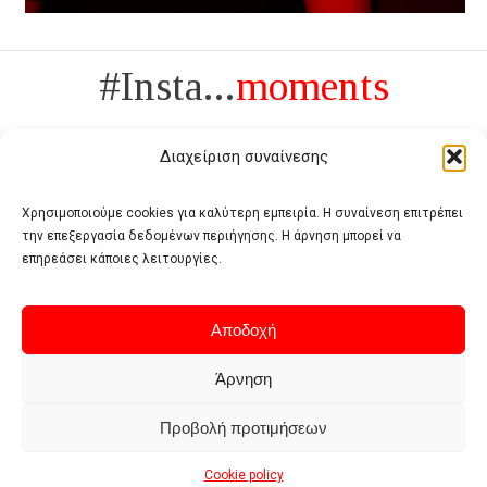
#Insta...
moments
Διαχείριση συναίνεσης
Χρησιμοποιούμε cookies για καλύτερη εμπειρία. Η συναίνεση επιτρέπει
την επεξεργασία δεδομένων περιήγησης. Η άρνηση μπορεί να
Πολυτέλεια δεν είναι το αντίθετο της ανέχειας, είναι το αντίθετο της
επηρεάσει κάποιες λειτουργίες.
χυδαιότητας
- Coco Chanel -
Αποδοχή
Άρνηση
Προβολή προτιμήσεων
Home
Terms of use
Privacy policy
Cookie policy
Contact
Cookie policy
© 2026 - Deluxe. All Rights Reserved.