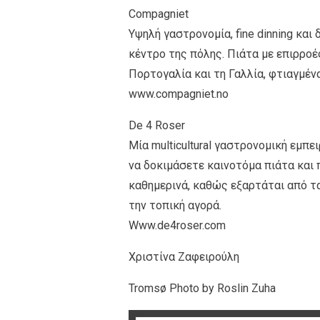
Compagniet
Υψηλή γαστρονομία, fine dinning και
κέντρο της πόλης. Πιάτα με επιρροέ
Πορτογαλία και τη Γαλλία, φτιαγμέν
www.compagniet.no
De 4 Roser
Μία multicultural γαστρονομική εμπει
να δοκιμάσετε καινοτόμα πιάτα και π
καθημερινά, καθώς εξαρτάται από τα
την τοπική αγορά.
Www.de4roser.com
Χριστίνα Ζαφειρούλη
Tromsø Photo by Roslin Zuha