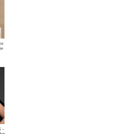
σε
me
s
 –
den