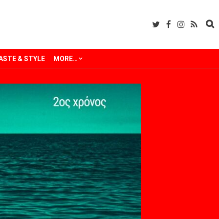
ASTE & STYLE
MORE…