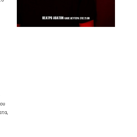
υ
του
ατα,