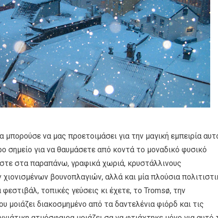
 μπορούσε να μας προετοιμάσει για την μαγική εμπειρία αυτ
ερο σημείο για να θαυμάσετε από κοντά το μοναδικό φυσικό
έστε στα παραπάνω, γραφικά χωριά, κρυστάλλινους
 χιονισμένων βουνοπλαγιών, αλλά και μία πλούσια πολιτιστι
φεστιβάλ, τοπικές γεύσεις κι έχετε, το Tromsø, την
υ μοιάζει διακοσμημένο από τα δαντελένια φιόρδ και τις
ννιάτικη ατμόσφαιρα μοιάζει σα να φτιάχτηκε μόνο για αυτό 