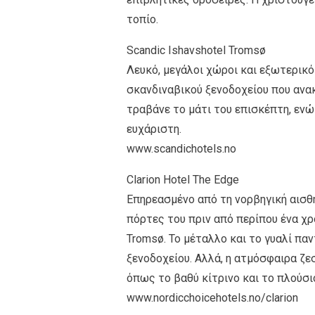
τοπίο.
Scandic Ishavshotel Tromsø
Λευκό, μεγάλοι χώροι και εξωτερικό
σκανδιναβικού ξενοδοχείου που ανα
τραβάνε το μάτι του επισκέπτη, ενώ
ευχάριστη.
www.scandichotels.no
Clarion Hotel The Edge
Επηρεασμένο από τη νορβηγική αισθητ
πόρτες του πριν από περίπου ένα χρό
Tromsø. Το μέταλλο και το γυαλί πα
ξενοδοχείου. Αλλά, η ατμόσφαιρα ζε
όπως το βαθύ κίτρινο και το πλούσι
www.nordicchoicehotels.no/clarion