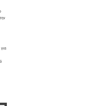
ο
την
 για
ό