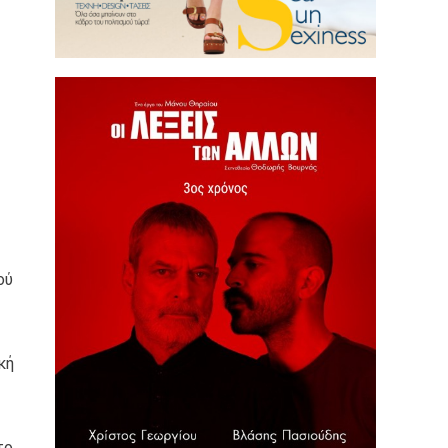
ού
κή
το