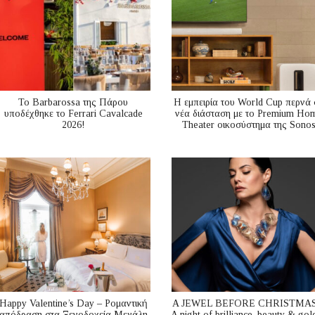
Το Barbarossa της Πάρου
Η εμπειρία του World Cup περνά 
υποδέχθηκε το Ferrari Cavalcade
νέα διάσταση με το Premium Ho
2026!
Theater οικοσύστημα της Sono
Happy Valentine’s Day – Ρομαντική
A JEWEL BEFORE CHRISTMAS
απόδραση στα Ξενοδοχεία Μεγάλη
A night of brilliance, beauty & gol