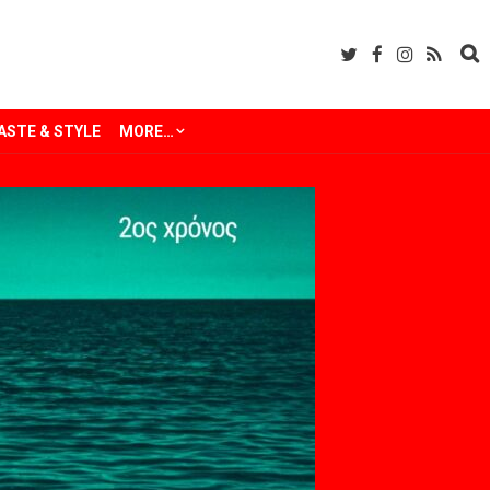
ASTE & STYLE
MORE…