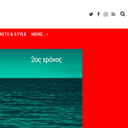
ASTE & STYLE
MORE…