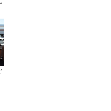
ρα
nd
r