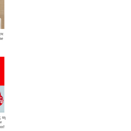
σε
me
s
 τη
ν
ει!