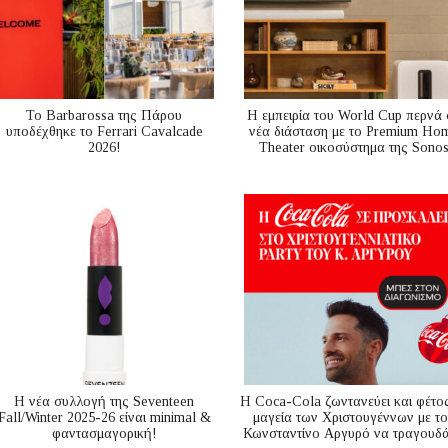
Το Barbarossa της Πάρου
Η εμπειρία του World Cup περνά 
υποδέχθηκε το Ferrari Cavalcade
νέα διάσταση με το Premium Ho
2026!
Theater οικοσύστημα της Sono
Η νέα συλλογή της Seventeen
Η Coca-Cola ζωντανεύει και φέτος
Fall/Winter 2025-26 είναι minimal &
μαγεία των Χριστουγέννων με το
φαντασμαγορική!
Κωνσταντίνο Αργυρό να τραγουδά