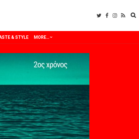
ASTE & STYLE
MORE…