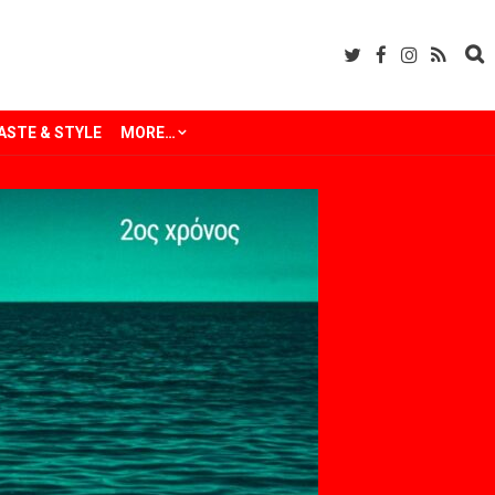
ASTE & STYLE
MORE…