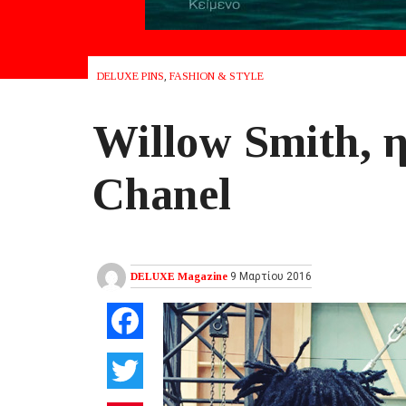
DELUXE PINS
,
FASHION & STYLE
Willow Smith, 
Chanel
DELUXE Magazine
9 Μαρτίου 2016
Facebook
Twitter