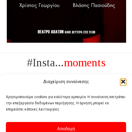
#Insta...
moments
Διαχείριση συναίνεσης
Χρησιμοποιούμε cookies για καλύτερη εμπειρία. Η συναίνεση επιτρέπει
την επεξεργασία δεδομένων περιήγησης. Η άρνηση μπορεί να
Πολυτέλεια δεν είναι το αντίθετο της ανέχειας, είναι το αντίθετο της
επηρεάσει κάποιες λειτουργίες.
χυδαιότητας
- Coco Chanel -
Αποδοχή