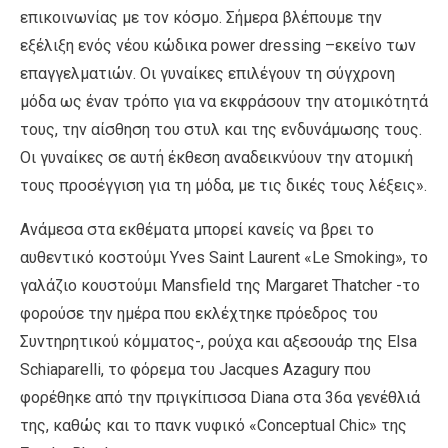
επικοινωνίας με τον κόσμο. Σήμερα βλέπουμε την
εξέλιξη ενός νέου κώδικα power dressing –εκείνο των
επαγγελματιών. Οι γυναίκες επιλέγουν τη σύγχρονη
μόδα ως έναν τρόπο για να εκφράσουν την ατομικότητά
τους, την αίσθηση του στυλ και της ενδυνάμωσης τους.
Οι γυναίκες σε αυτή έκθεση αναδεικνύουν την ατομική
τους προσέγγιση για τη μόδα, με τις δικές τους λέξεις».
Ανάμεσα στα εκθέματα μπορεί κανείς να βρει το
αυθεντικό κοστούμι Yves Saint Laurent «Le Smoking», το
γαλάζιο κουστούμι Mansfield της Margaret Thatcher -το
φορούσε την ημέρα που εκλέχτηκε πρόεδρος του
Συντηρητικού κόμματος-, ρούχα και αξεσουάρ της Elsa
Schiaparelli, το φόρεμα του Jacques Azagury που
φορέθηκε από την πριγκίπισσα Diana στα 36α γενέθλιά
της, καθώς και το πανκ νυφικό «Conceptual Chic» της