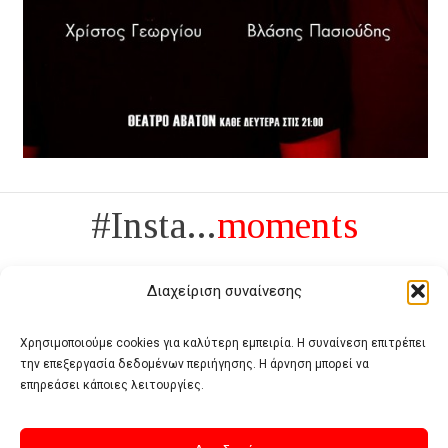
#Insta...
moments
Διαχείριση συναίνεσης
Χρησιμοποιούμε cookies για καλύτερη εμπειρία. Η συναίνεση επιτρέπει
την επεξεργασία δεδομένων περιήγησης. Η άρνηση μπορεί να
Πολυτέλεια δεν είναι το αντίθετο της ανέχειας, είναι το αντίθετο της
επηρεάσει κάποιες λειτουργίες.
χυδαιότητας
- Coco Chanel -