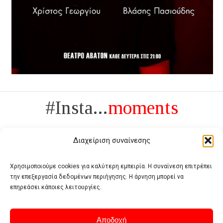
#Insta...
moments
Διαχείριση συναίνεσης
Χρησιμοποιούμε cookies για καλύτερη εμπειρία. Η συναίνεση επιτρέπει
την επεξεργασία δεδομένων περιήγησης. Η άρνηση μπορεί να
Πολυτέλεια δεν είναι το αντίθετο της ανέχειας, είναι το αντίθετο της
επηρεάσει κάποιες λειτουργίες.
χυδαιότητας
- Coco Chanel -
Αποδοχή