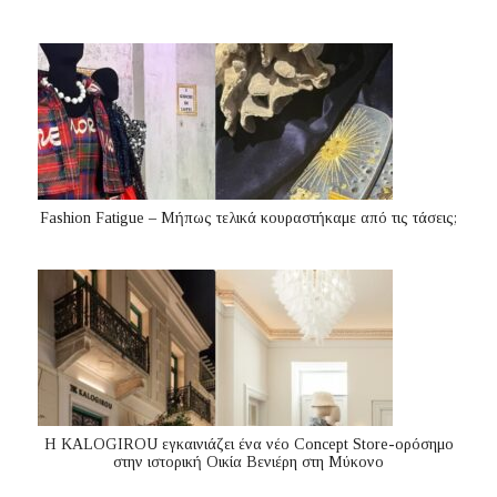
Fashion Fatigue – Μήπως τελικά κουραστήκαμε από τις τάσεις;
Η KALOGIROU εγκαινιάζει ένα νέο Concept Store-ορόσημο
στην ιστορική Οικία Βενιέρη στη Μύκονο