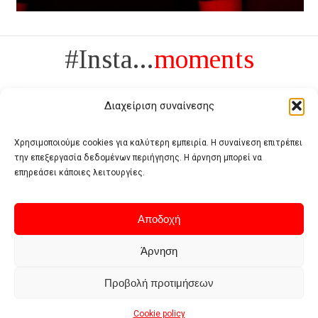
#Insta...
moments
Διαχείριση συναίνεσης
Χρησιμοποιούμε cookies για καλύτερη εμπειρία. Η συναίνεση επιτρέπει
την επεξεργασία δεδομένων περιήγησης. Η άρνηση μπορεί να
Πολυτέλεια δεν είναι το αντίθετο της ανέχειας, είναι το αντίθετο της
επηρεάσει κάποιες λειτουργίες.
χυδαιότητας
- Coco Chanel -
Αποδοχή
Άρνηση
Προβολή προτιμήσεων
Home
Terms of use
Privacy policy
Cookie policy
Contact
Cookie policy
© 2026 - Deluxe. All Rights Reserved.