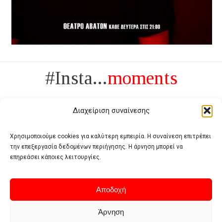
#Insta...
moments
Διαχείριση συναίνεσης
Χρησιμοποιούμε cookies για καλύτερη εμπειρία. Η συναίνεση επιτρέπει
την επεξεργασία δεδομένων περιήγησης. Η άρνηση μπορεί να
Πολυτέλεια δεν είναι το αντίθετο της ανέχειας, είναι το αντίθετο της
επηρεάσει κάποιες λειτουργίες.
χυδαιότητας
- Coco Chanel -
Αποδοχή
Άρνηση