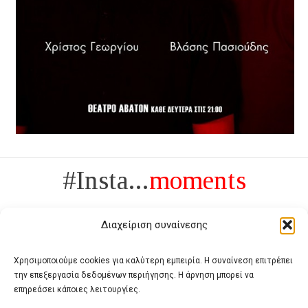
#Insta...
moments
Διαχείριση συναίνεσης
Χρησιμοποιούμε cookies για καλύτερη εμπειρία. Η συναίνεση επιτρέπει
την επεξεργασία δεδομένων περιήγησης. Η άρνηση μπορεί να
Πολυτέλεια δεν είναι το αντίθετο της ανέχειας, είναι το αντίθετο της
επηρεάσει κάποιες λειτουργίες.
χυδαιότητας