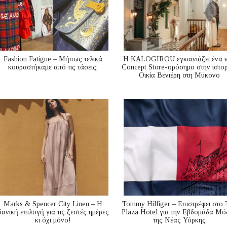
Fashion Fatigue – Μήπως τελικά
Η KALOGIROU εγκαινιάζει ένα 
κουραστήκαμε από τις τάσεις;
Concept Store-ορόσημο στην ιστορ
Οικία Βενιέρη στη Μύκονο
Marks & Spencer City Linen – Η
Tommy Hilfiger – Επιστρέφει στο 
δανική επιλογή για τις ζεστές ημέρες
Plaza Hotel για την Εβδομάδα Μό
κι όχι μόνο!
της Νέας Υόρκης