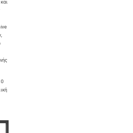
 και
ν
sive
,
ύ
ινής
10
λική