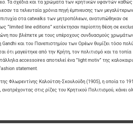
αιο. Τα σχέδια και τα χρώματα των κρητικών υφαντών καθώς
λεσαν τα τελευταία χρόνια πηγή έμπνευσης των μεγαλύτερω
επιτυχία στα catwalks των μητροπόλεων, ανατυπώθηκαν σε
ως ”limited line editions” κατέκτησαν περίοπτη θέση σε exclu
 ζώνη που βλέπετε με τους υπέροχους συνδυασμούς χρωμάτων
 Gandhi και του Πανεπιστημίου των Ορέων θυμίζει τόσο πολ
εται ότι μαγεύτηκε από την Κρήτη, τον πολιτισμό και τα τοπία
άλληλα accessoires αποτελεί ένα ”light motiv” της καλοκαιρ
ashion statement.
γο της Φλωρεντίνης Καλούτση-Σκουλούδη (1905), η οποία το 19
, ανατρέχοντας στις ρίζες του Κρητικού Πολιτισμού, κάνει ο