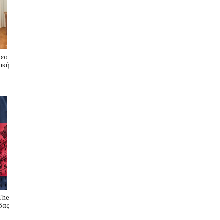
νέο
ική
The
δας