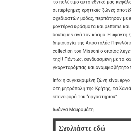
το πολύτιμο αυτό εθνικό μας κεφάλ
οι περίφημες κρητικές ζώνες αποτέ
σχεδιαστών μόδας, περπάτησαν με 
μοντέρνα υφάσματα και patterns και 
boutiques ανά τον κόσμο. Η υφαντή
δημιουργία της Αποστολής Πηνελόπη
collection του Μissoni o oποίος λέγ
της!! Πάντως, συνδυασμένη με τα κατ
γκαρνταρόμπας και αναμφισβήτητο f
Info: η συγκεκριμένη ζώνη είναι έρ
στη μητρόπολη της Κρήτης, τα Χανιά
επαναφορά του “αργαστηριού”.
Ιωάννα Μαυρομάτη
Σχολιάστε εδώ