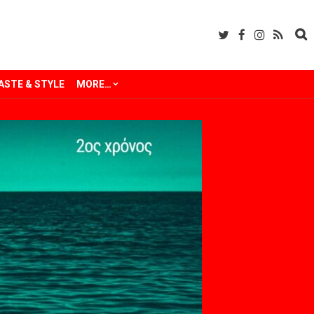
ASTE & STYLE
MORE…