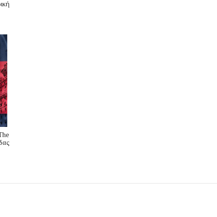
ική
The
δας