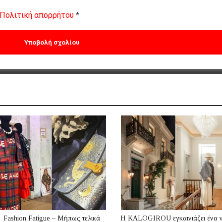
Πολιτική απορρήτου
*
Fashion Fatigue – Μήπως τελικά
Η KALOGIROU εγκαινιάζει ένα 