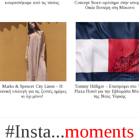
κουραστήκαμε από τις τάσεις;
Concept Store-ορόσημο στην ιστορ
Οικία Βενιέρη στη Μύκονο
Marks & Spencer City Linen – Η
Tommy Hilfiger – Επιστρέφει στο 
δανική επιλογή για τις ζεστές ημέρες
Plaza Hotel για την Εβδομάδα Μό
κι όχι μόνο!
της Νέας Υόρκης
#Insta...
moments