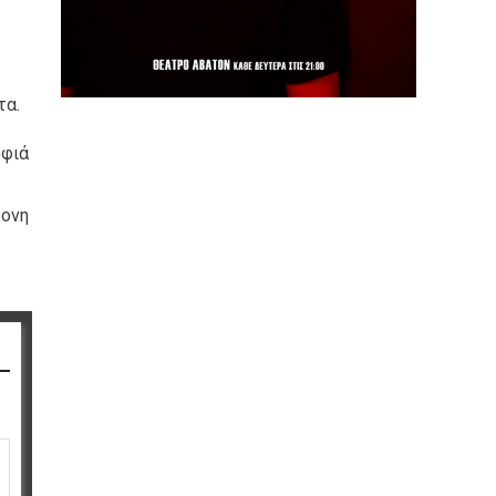
τα.
ρφιά
ρονη