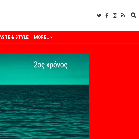
ASTE & STYLE
MORE…