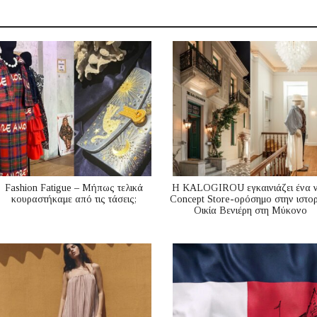
Fashion Fatigue – Μήπως τελικά
Η KALOGIROU εγκαινιάζει ένα 
κουραστήκαμε από τις τάσεις;
Concept Store-ορόσημο στην ιστορ
Οικία Βενιέρη στη Μύκονο