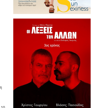
νη
 10