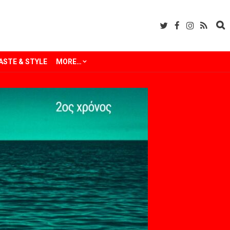
ASTE & STYLE
MORE…