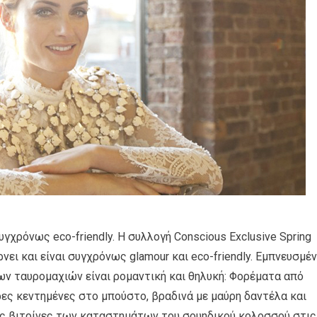
συγχρόνως eco-friendly. H συλλογή Conscious Exclusive Spring
ει και είναι συγχρόνως glamour και eco-friendly. Εμπνευσμέ
ων ταυρομαχιών είναι ρομαντική και θηλυκή: Φορέματα από
ες κεντημένες στο μπούστο, βραδινά με μαύρη δαντέλα και
ις βιτρίνες των καταστημάτων του σουηδικού κολοσσού στις