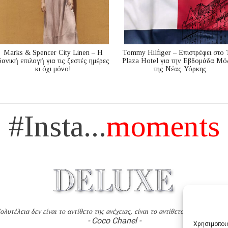
Marks & Spencer City Linen – Η
Tommy Hilfiger – Επιστρέφει στο 
δανική επιλογή για τις ζεστές ημέρες
Plaza Hotel για την Εβδομάδα Μό
κι όχι μόνο!
της Νέας Υόρκης
#Insta...
moments
ολυτέλεια δεν είναι το αντίθετο της ανέχειας, είναι το αντίθετο της χυδαιότητ
- Coco Chanel -
Χρησιμοποιο