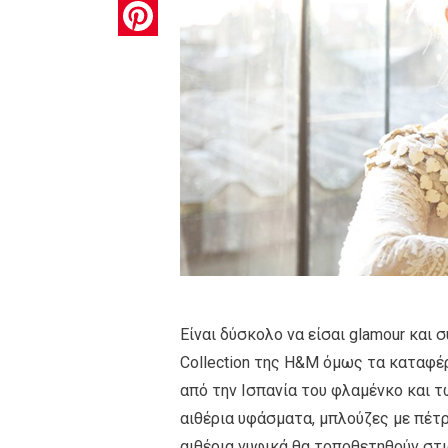
Pinterest
Είναι δύσκολο να είσαι glamour και 
Collection της H&Μ όμως τα καταφέρν
από την Ισπανία του φλαμένκο και τ
αιθέρια υφάσματα, μπλούζες με πέτρ
αιθέρια νυφικά θα τοποθετηθούν στ