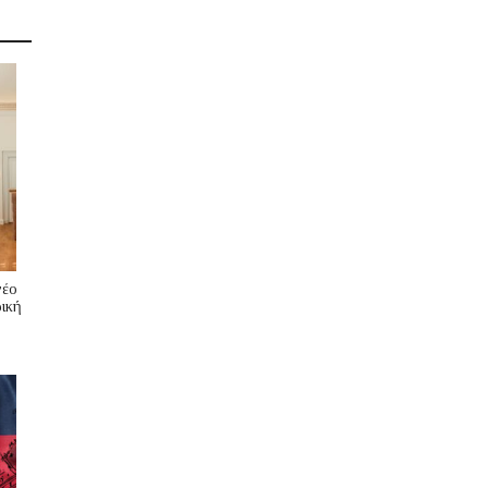
νέο
ική