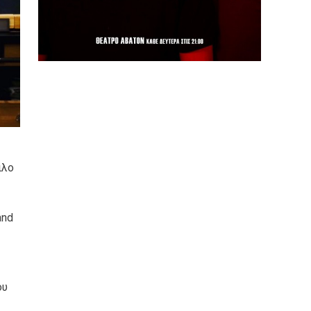
ιλο
and
ου