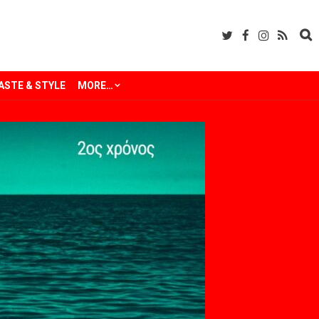
ASTE & STYLE
MORE…