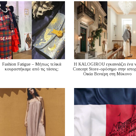
Fashion Fatigue – Μήπως τελικά
Η KALOGIROU εγκαινιάζει ένα 
κουραστήκαμε από τις τάσεις;
Concept Store-ορόσημο στην ιστορ
Οικία Βενιέρη στη Μύκονο