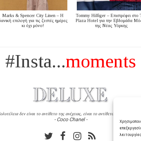
Marks & Spencer City Linen – Η
Tommy Hilfiger – Επιστρέφει στο 
δανική επιλογή για τις ζεστές ημέρες
Plaza Hotel για την Εβδομάδα Μό
κι όχι μόνο!
της Νέας Υόρκης
#Insta...
moments
ολυτέλεια δεν είναι το αντίθετο της ανέχειας, είναι το αντίθετο της χυδαιότητ
- Coco Chanel -
Χρησιμοποιο
επεξεργασί
λειτουργίες