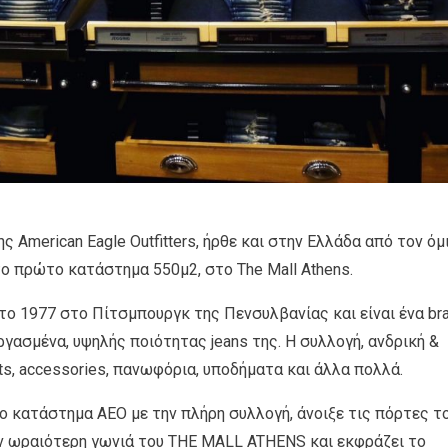
ς American Eagle Outfitters, ήρθε και στην Ελλάδα από τον όμ
το πρώτο κατάστημα 550μ2, στο The Mall Athens.
ε το 1977 στο Πίτσμπουργκ της Πενσυλβανίας και είναι ένα br
ργασμένα, υψηλής ποιότητας jeans της. Η συλλογή, ανδρική &
rts, accessories, πανωφόρια, υποδήματα και άλλα πολλά.
έο κατάστημα ΑΕΟ με την πλήρη συλλογή, άνοιξε τις πόρτες τ
ν ωραιότερη γωνιά του THE MALL ATHENS και εκφράζει το