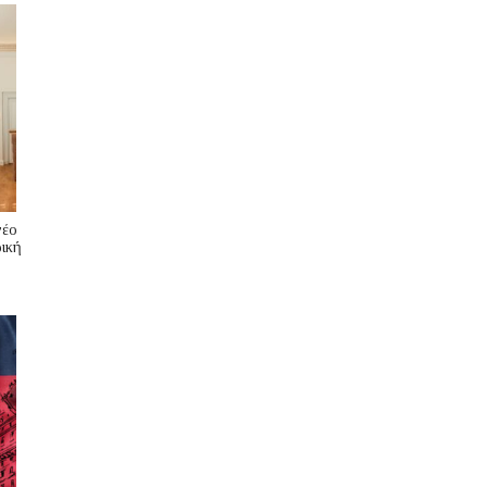
νέο
ική