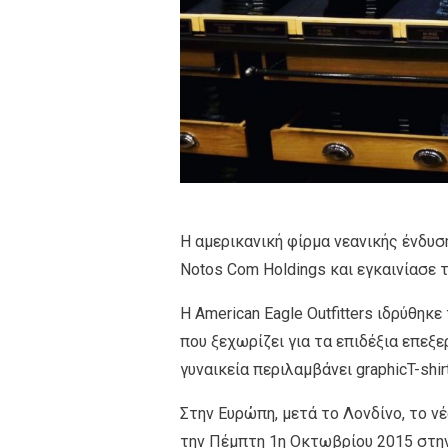
Η αμερικανική φίρμα νεανικής ένδυση
Notos Com Holdings και εγκαινίασε 
H American Eagle Outfitters ιδρύθηκ
που ξεχωρίζει για τα επιδέξια επεξε
γυναικεία περιλαμβάνει graphicT-shi
Στην Ευρώπη, μετά το Λονδίνο, το ν
την Πέμπτη 1η Οκτωβρίου 2015 στη