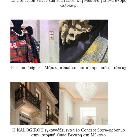
La Collection Privée Christian Dior: Στη Μύκονο για ένα ακόμα
καλοκαίρι
Fashion Fatigue – Μήπως τελικά κουραστήκαμε από τις τάσεις;
Η KALOGIROU εγκαινιάζει ένα νέο Concept Store-ορόσημο
στην ιστορική Οικία Βενιέρη στη Μύκονο