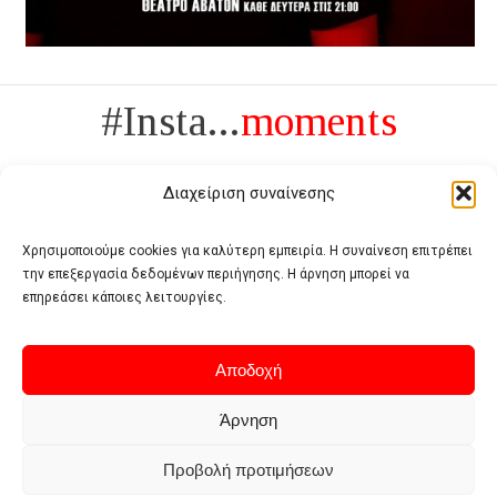
#Insta...
moments
Διαχείριση συναίνεσης
Χρησιμοποιούμε cookies για καλύτερη εμπειρία. Η συναίνεση επιτρέπει
την επεξεργασία δεδομένων περιήγησης. Η άρνηση μπορεί να
Πολυτέλεια δεν είναι το αντίθετο της ανέχειας, είναι το αντίθετο της
επηρεάσει κάποιες λειτουργίες.
χυδαιότητας
- Coco Chanel -
Αποδοχή
Άρνηση
Προβολή προτιμήσεων
Home
Terms of use
Privacy policy
Cookie policy
Contact