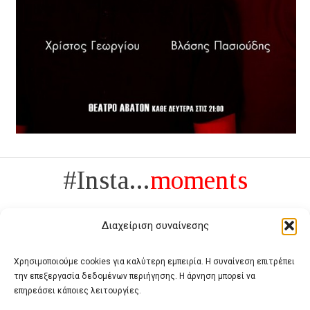
#Insta...
moments
Διαχείριση συναίνεσης
Χρησιμοποιούμε cookies για καλύτερη εμπειρία. Η συναίνεση επιτρέπει
την επεξεργασία δεδομένων περιήγησης. Η άρνηση μπορεί να
Πολυτέλεια δεν είναι το αντίθετο της ανέχειας, είναι το αντίθετο της
επηρεάσει κάποιες λειτουργίες.
χυδαιότητας