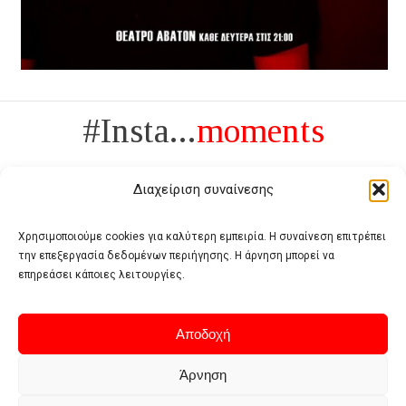
#Insta...
moments
Διαχείριση συναίνεσης
Χρησιμοποιούμε cookies για καλύτερη εμπειρία. Η συναίνεση επιτρέπει
την επεξεργασία δεδομένων περιήγησης. Η άρνηση μπορεί να
Πολυτέλεια δεν είναι το αντίθετο της ανέχειας, είναι το αντίθετο της
επηρεάσει κάποιες λειτουργίες.
χυδαιότητας
- Coco Chanel -
Αποδοχή
Άρνηση