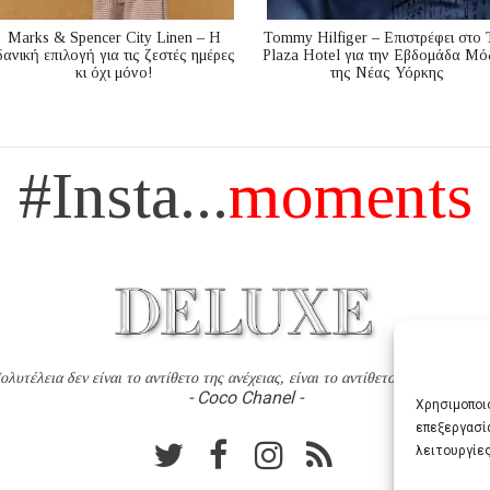
Marks & Spencer City Linen – Η
Tommy Hilfiger – Επιστρέφει στο 
δανική επιλογή για τις ζεστές ημέρες
Plaza Hotel για την Εβδομάδα Μό
κι όχι μόνο!
της Νέας Υόρκης
#Insta...
moments
ολυτέλεια δεν είναι το αντίθετο της ανέχειας, είναι το αντίθετο της χυδαιότητ
- Coco Chanel -
Χρησιμοποιο
επεξεργασί
λειτουργίες