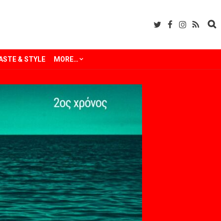
ASTE & STYLE
MORE…