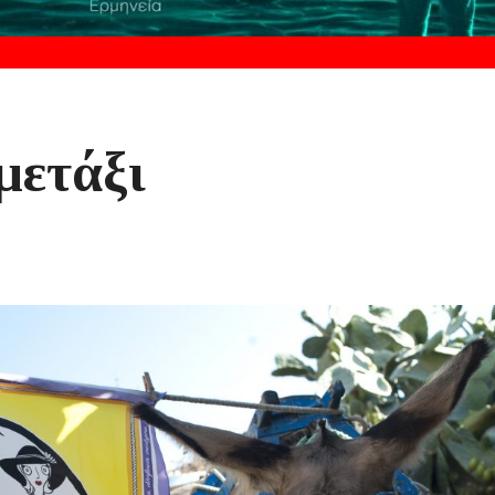
μετάξι