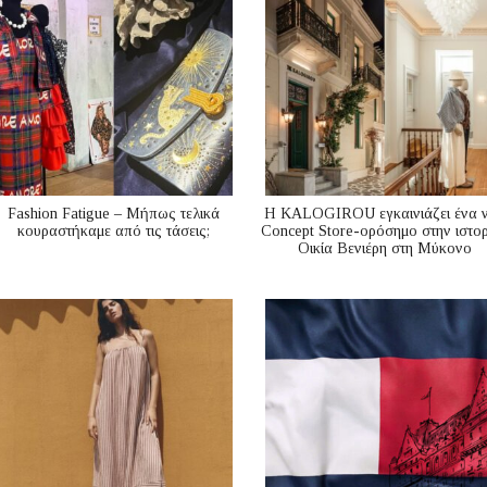
Fashion Fatigue – Μήπως τελικά
Η KALOGIROU εγκαινιάζει ένα 
κουραστήκαμε από τις τάσεις;
Concept Store-ορόσημο στην ιστορ
Οικία Βενιέρη στη Μύκονο