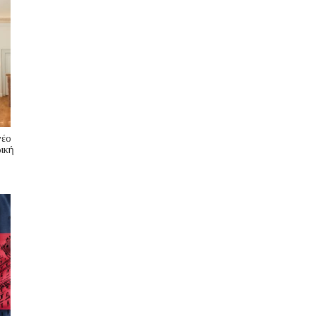
νέο
ική