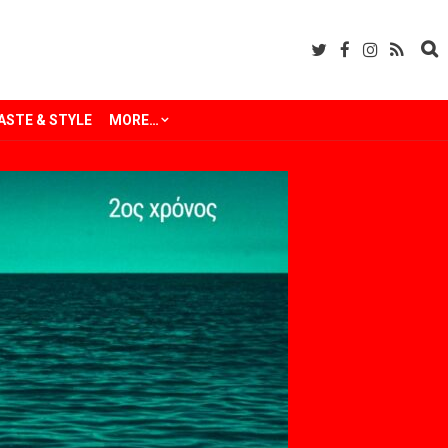
ASTE & STYLE
MORE…