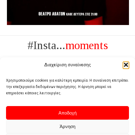
#Insta...
moments
Διαχείριση συναίνεσης
Χρησιμοποιούμε cookies για καλύτερη εμπειρία. Η συναίνεση επιτρέπει
την επεξεργασία δεδομένων περιήγησης. Η άρνηση μπορεί να
Πολυτέλεια δεν είναι το αντίθετο της ανέχειας, είναι το αντίθετο της
επηρεάσει κάποιες λειτουργίες.
χυδαιότητας
- Coco Chanel -
Αποδοχή
Άρνηση