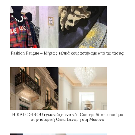
Fashion Fatigue – Μήπως τελικά κουραστήκαμε από τις τάσεις;
Η KALOGIROU εγκαινιάζει ένα νέο Concept Store-ορόσημο
στην ιστορική Οικία Βενιέρη στη Μύκονο