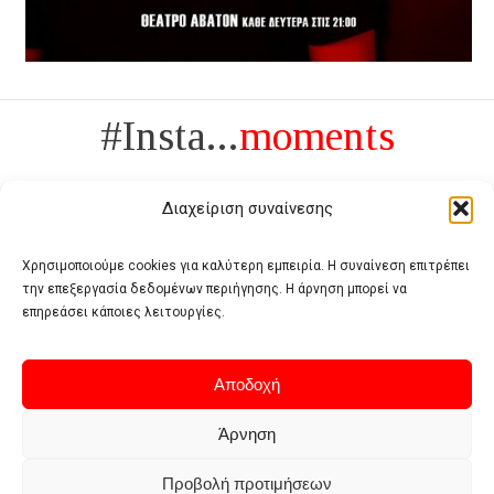
#Insta...
moments
Διαχείριση συναίνεσης
Χρησιμοποιούμε cookies για καλύτερη εμπειρία. Η συναίνεση επιτρέπει
την επεξεργασία δεδομένων περιήγησης. Η άρνηση μπορεί να
Πολυτέλεια δεν είναι το αντίθετο της ανέχειας, είναι το αντίθετο της
επηρεάσει κάποιες λειτουργίες.
χυδαιότητας
- Coco Chanel -
Αποδοχή
Άρνηση
Προβολή προτιμήσεων
Home
Terms of use
Privacy policy
Cookie policy
Contact