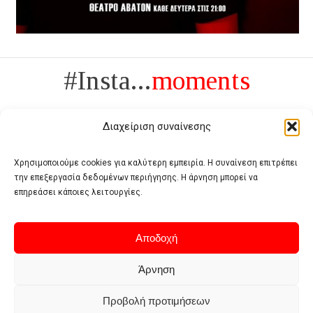
#Insta...
moments
Διαχείριση συναίνεσης
Χρησιμοποιούμε cookies για καλύτερη εμπειρία. Η συναίνεση επιτρέπει
την επεξεργασία δεδομένων περιήγησης. Η άρνηση μπορεί να
Πολυτέλεια δεν είναι το αντίθετο της ανέχειας, είναι το αντίθετο της
επηρεάσει κάποιες λειτουργίες.
χυδαιότητας
- Coco Chanel -
Αποδοχή
Άρνηση
Προβολή προτιμήσεων
Home
Terms of use
Privacy policy
Cookie policy
Contact