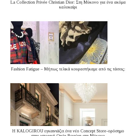
La Collection Privée Christian Dior: Στη Μύκονο για ένα ακόμα
καλοκαίρι
Fashion Fatigue – Μήπως τελικά κουραστήκαμε από τις τάσεις;
Η KALOGIROU εγκαινιάζει ένα νέο Concept Store-ορόσημο
στην ιστορική Οικία Βενιέρη στη Μύκονο