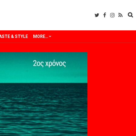
ASTE & STYLE
MORE…