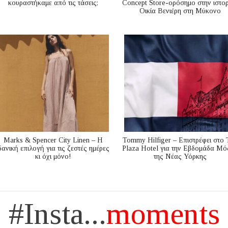
κουραστήκαμε από τις τάσεις;
Concept Store-ορόσημο στην ιστορ
Οικία Βενιέρη στη Μύκονο
Marks & Spencer City Linen – Η
Tommy Hilfiger – Επιστρέφει στο 
δανική επιλογή για τις ζεστές ημέρες
Plaza Hotel για την Εβδομάδα Μό
κι όχι μόνο!
της Νέας Υόρκης
#Insta...
moments