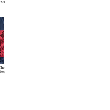
ική
The
δας