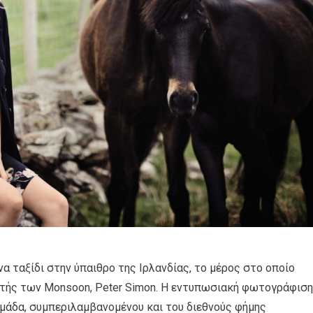
α ταξίδι στην ύπαιθρο της Ιρλανδίας, το μέρος στο οποίο
ρυτής των Μοnsoon, Peter Simon. H εντυπωσιακή φωτογράφιση
 ομάδα, συμπεριλαμβανομένου και του διεθνούς φήμης