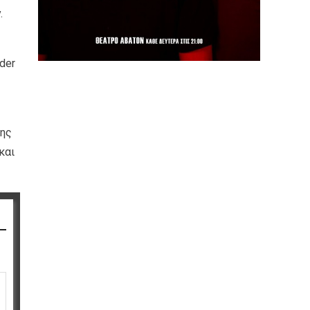
.
der
της
και