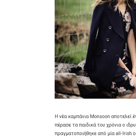
Η νέα καμπάνια Μοnsoon αποτελεί έν
πέρασε τα παιδικά του χρόνια ο ιδ
πραγματοποιήθηκε από μία all-Irish