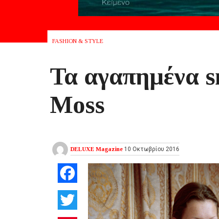
FASHION & STYLE
Τα αγαπημένα s
Moss
DELUXE Magazine
10 Οκτωβρίου 2016
Facebook
Twitter