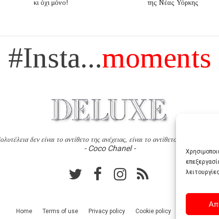
κι όχι μόνο!
της Νέας Υόρκης
#Insta...
moments
ολυτέλεια δεν είναι το αντίθετο της ανέχειας, είναι το αντίθετο της χυδαιότητ
- Coco Chanel -
Χρησιμοποιο
επεξεργασί
λειτουργίες
Απ
Home
Terms of use
Privacy policy
Cookie policy
Contact