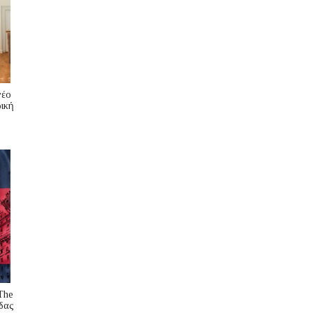
νέο
ική
The
δας