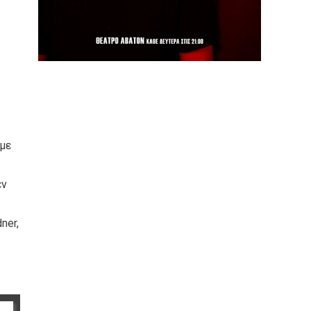
 με
εν
ner,